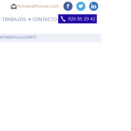
foncair@foncair.com
926 85 29 42
TRABAJOS
CONTACTO
ENTO
VENTILACION
PCI