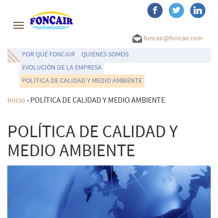
Toggle
navigation
foncair@foncair.com
POR QUÉ FONCAIR
QUIÉNES SOMOS
EVOLUCIÓN DE LA EMPRESA
POLÍTICA DE CALIDAD Y MEDIO AMBIENTE
Inicio
›
POLÍTICA DE CALIDAD Y MEDIO AMBIENTE
POLÍTICA DE CALIDAD Y
MEDIO AMBIENTE