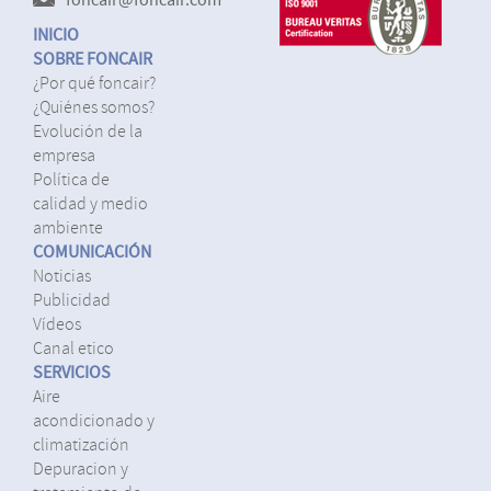
INICIO
SOBRE FONCAIR
¿por qué foncair?
¿quiénes somos?
evolución de la
empresa
política de
calidad y medio
ambiente
COMUNICACIÓN
noticias
publicidad
vídeos
canal etico
SERVICIOS
aire
acondicionado y
climatización
depuracion y