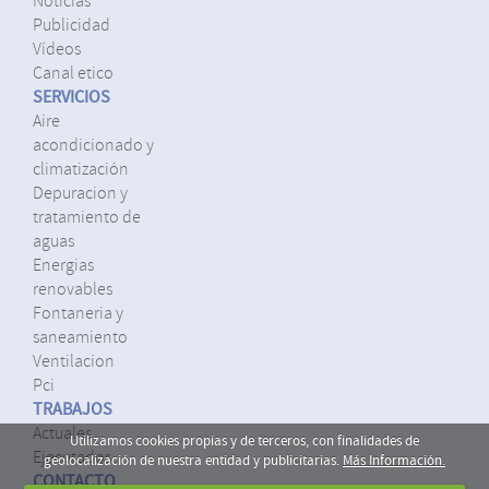
noticias
publicidad
vídeos
canal etico
SERVICIOS
aire
acondicionado y
climatización
depuracion y
tratamiento de
aguas
energias
renovables
fontaneria y
saneamiento
ventilacion
pci
TRABAJOS
actuales
Utilizamos cookies propias y de terceros, con finalidades de
ejecutados
geolocalización de nuestra entidad y publicitarias.
Más Información.
CONTACTO