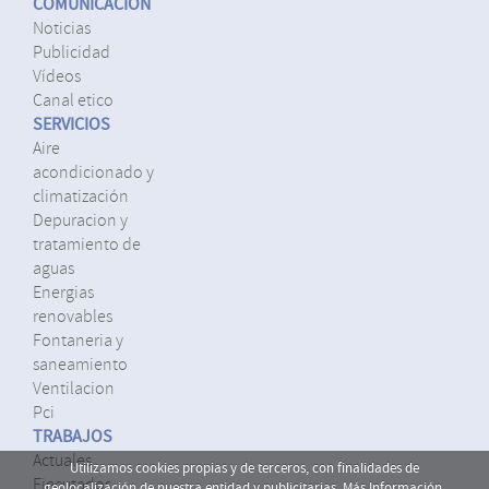
COMUNICACIÓN
noticias
publicidad
vídeos
canal etico
SERVICIOS
aire
acondicionado y
climatización
depuracion y
tratamiento de
aguas
energias
renovables
fontaneria y
saneamiento
ventilacion
pci
TRABAJOS
actuales
Utilizamos cookies propias y de terceros, con finalidades de
ejecutados
geolocalización de nuestra entidad y publicitarias.
Más Información.