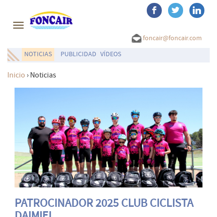
Toggle
navigation
foncair@foncair.com
NOTICIAS
PUBLICIDAD
VÍDEOS
Inicio
›
Noticias
PATROCINADOR 2025 CLUB CICLISTA
DAIMIEL