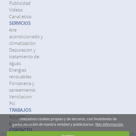
publicidad
vídeos
canal etico
SERVICIOS
aire
acondicionado y
climatización
depuracion y
tratamiento de
aguas
energias
renovables
fontaneria y
saneamiento
ventilacion
pci
TRABAJOS
actuales
Utilizamos cookies propias y de terceros, con finalidades de
ejecutados
geolocalización de nuestra entidad y publicitarias.
Más Información.
CONTACTO
Aceptar