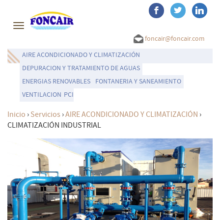
Toggle
navigation
foncair@foncair.com
AIRE ACONDICIONADO Y CLIMATIZACIÓN
DEPURACION Y TRATAMIENTO DE AGUAS
ENERGIAS RENOVABLES
FONTANERIA Y SANEAMIENTO
VENTILACION
PCI
Inicio
›
Servicios
›
AIRE ACONDICIONADO Y CLIMATIZACIÓN
›
CLIMATIZACIÓN INDUSTRIAL