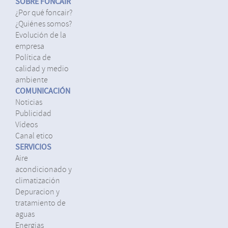
SOBRE FONCAIR
¿por qué foncair?
¿quiénes somos?
evolución de la
empresa
política de
calidad y medio
ambiente
COMUNICACIÓN
noticias
publicidad
vídeos
canal etico
SERVICIOS
aire
acondicionado y
climatización
depuracion y
tratamiento de
aguas
energias